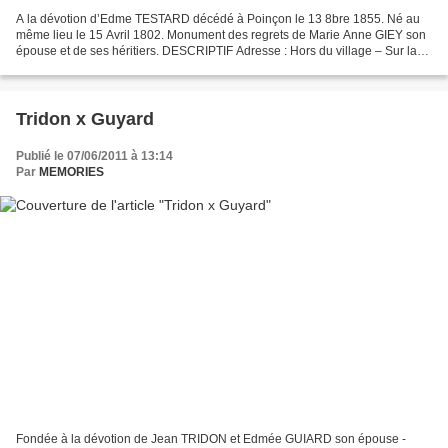
A la dévotion d’Edme TESTARD décédé à Poinçon le 13 8bre 1855. Né au
même lieu le 15 Avril 1802. Monument des regrets de Marie Anne GIEY son
épouse et de ses héritiers. DESCRIPTIF Adresse : Hors du village – Sur la
route qui monte à l’église Saint-Germain....
Tridon x Guyard
Publié le 07/06/2011 à 13:14
Par
MEMORIES
Fondée à la dévotion de Jean TRIDON et Edmée GUIARD son épouse -