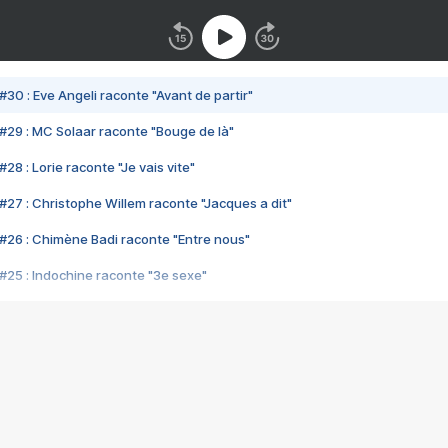
#30 : Eve Angeli raconte "Avant de partir"
#29 : MC Solaar raconte "Bouge de là"
28 : Lorie raconte "Je vais vite"
#27 : Christophe Willem raconte "Jacques a dit"
#26 : Chimène Badi raconte "Entre nous"
#25 : Indochine raconte "3e sexe"
#24 : Zaho raconte "C'est chelou"
#23 : Patrick Bruel raconte "Au café des délices"
#22 : Kyo raconte "Le chemin"
#21 : Nolwenn Leroy raconte "Cassé"