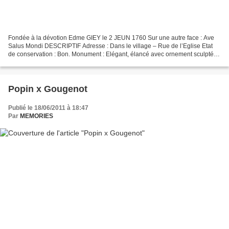
Fondée à la dévotion Edme GIEY le 2 JEUN 1760 Sur une autre face : Ave
Salus Mondi DESCRIPTIF Adresse : Dans le village – Rue de l’Eglise Etat
de conservation : Bon. Monument : Elégant, élancé avec ornement sculpté
en haut de sa colonne. Croix : sans...
Popin x Gougenot
Publié le 18/06/2011 à 18:47
Par
MEMORIES