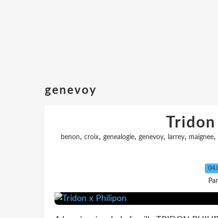
genevoy
Tridon
,
,
,
,
,
,
benon
croix
genealogie
genevoy
larrey
maignee
04.
Pa