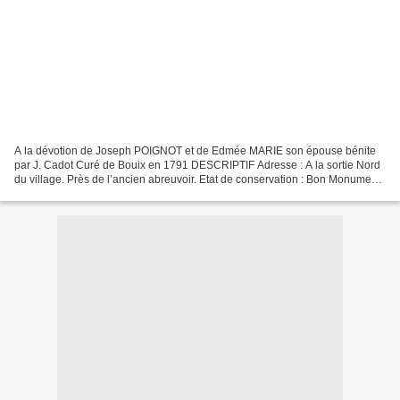
A la dévotion de Joseph POIGNOT et de Edmée MARIE son épouse bénite
par J. Cadot Curé de Bouix en 1791 DESCRIPTIF Adresse : A la sortie Nord
du village. Près de l’ancien abreuvoir. Etat de conservation : Bon Monument :
Colonne ronde et lisse sur socle...