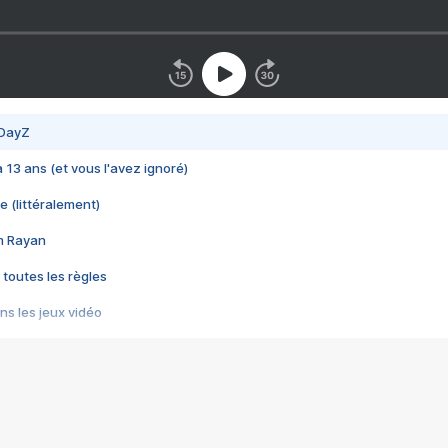
 DayZ
 a 13 ans (et vous l'avez ignoré)
e (littéralement)
im Rayan
 toutes les règles
s les jeux vidéo
us choquant de Rockstar ? - Le scandale BULLY
e plus moche de Steam
du RÊVE tourne au CAUCHEMAR