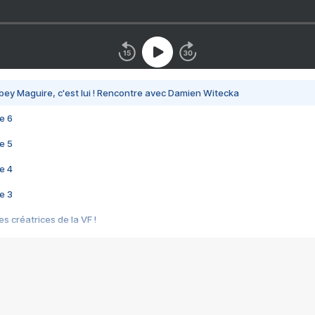
bey Maguire, c'est lui ! Rencontre avec Damien Witecka
e 6
e 5
e 4
e 3
s créatrices de la VF !
e 2
e 1
e Mektoub My Love arrive enfin ! Rencontre avec Shaïn Boumedine et Sal