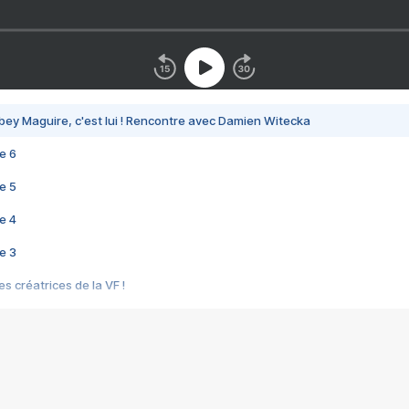
bey Maguire, c'est lui ! Rencontre avec Damien Witecka
e 6
e 5
e 4
e 3
s créatrices de la VF !
e 2
e 1
e Mektoub My Love arrive enfin ! Rencontre avec Shaïn Boumedine et Sal